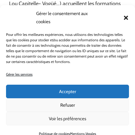
Lou Capitelle- Vogüé…) accueillent les formations
d’animateurs.
Gérer le consentement aux
cookies
Catégories
actualité
,
Blog
Pour offrir les meilleures expériences, nous utilisons des technologies telles
que les cookies pour stocker et/ou accéder aux informations des appareils. Le
Étiquettes
Ateliers Vitalité
,
CCMSA
fait de consentir à ces technologies nous permettra de traiter des données
telles que le comportement de navigation ou les ID uniques sur ce site. Le fait
de ne pas consentir ou de retirer son consentement peut avoir un effet négatif
sur certaines caractéristiques et fonctions.
Gérer les services
Baromètre de la qualité de vie
Accepter
9 avril 2025
Refuser
AtEv présent au Congrès GAG-AD-PA à
Voir les préférences
Montpellier
17 novembre 2023
Politique de cookies
Mentions légales